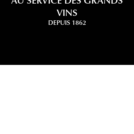
VINS
DEPUIS 1862
NOTRE MÉTIER EST DE PROPOSER À NOS
PARTENAIRES DISTRIBUTEURS
UNE SÉLECTION INÉGALÉE DES PLUS
GRANDS VINS
DE BORDEAUX ET DU MONDE.
Nous accompagnons les propriétés et nos clients
dans le développement de leurs activités en