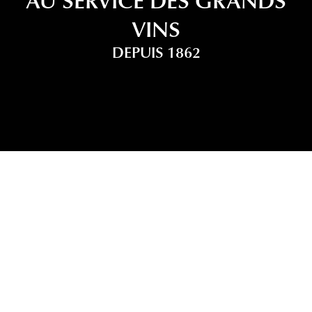
VINS
DEPUIS 1862
NOTRE MÉTIER EST DE PROPOSER À NOS
PARTENAIRES DISTRIBUTEURS
UNE SÉLECTION INÉGALÉE DES PLUS
GRANDS VINS
DE BORDEAUX ET DU MONDE.
Nous accompagnons les propriétés et nos clients
dans le développement de leurs activités en